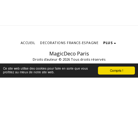
ACCUEIL
DECORATIONS FRANCE-ESPAGNE
PLUS
MagicDeco Paris
Droits d'auteur © 2026 Tous droits réservés
Conditions d'Utilisations
|
Politique de
Ce site web utilise des cookies pour faire en sorte que vous
Compris !
Confidentialité
|
Accessibilité
profitiez au mieux de notre site web.
S'ABONNER