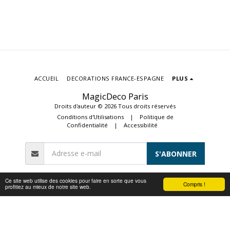
ACCUEIL
DECORATIONS FRANCE-ESPAGNE
PLUS
MagicDeco Paris
Droits d'auteur © 2026 Tous droits réservés
Conditions d'Utilisations
|
Politique de
Confidentialité
|
Accessibilité
S'ABONNER
Ce site web utilise des cookies pour faire en sorte que vous
Compris !
profitiez au mieux de notre site web.