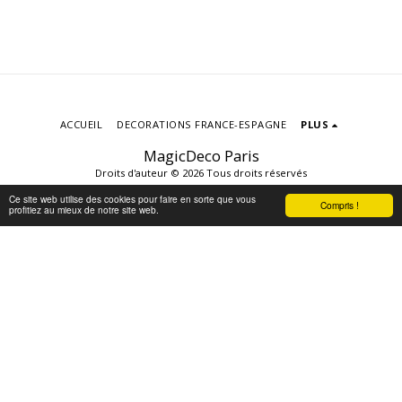
ACCUEIL
DECORATIONS FRANCE-ESPAGNE
PLUS
MagicDeco Paris
Droits d'auteur © 2026 Tous droits réservés
Conditions d'Utilisations
|
Politique de
Ce site web utilise des cookies pour faire en sorte que vous
Compris !
Confidentialité
|
Accessibilité
profitiez au mieux de notre site web.
S'ABONNER