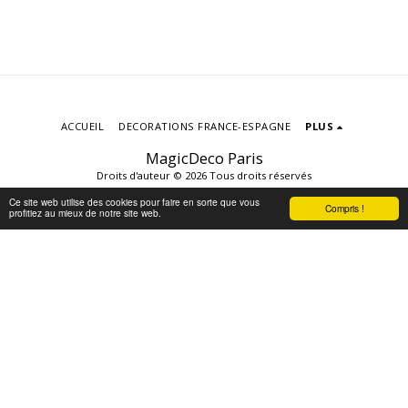
ACCUEIL
DECORATIONS FRANCE-ESPAGNE
PLUS
MagicDeco Paris
Droits d'auteur © 2026 Tous droits réservés
Conditions d'Utilisations
|
Politique de
Ce site web utilise des cookies pour faire en sorte que vous
Compris !
Confidentialité
|
Accessibilité
profitiez au mieux de notre site web.
S'ABONNER